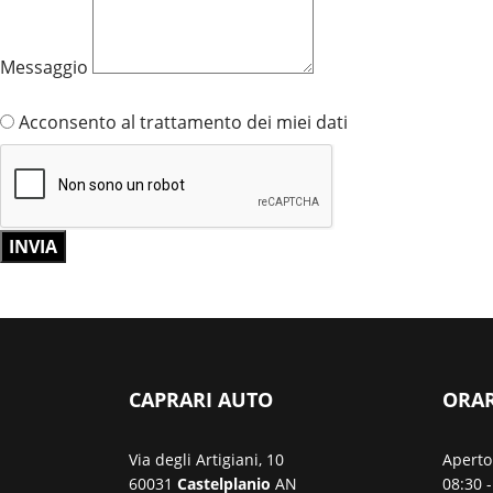
Messaggio
Clicca qui per leggere la normativa sulla privacy
Acconsento al trattamento dei miei dati
INVIA
CAPRARI AUTO
ORAR
Via degli Artigiani, 10
Aperto
60031
Castelplanio
AN
08:30 -